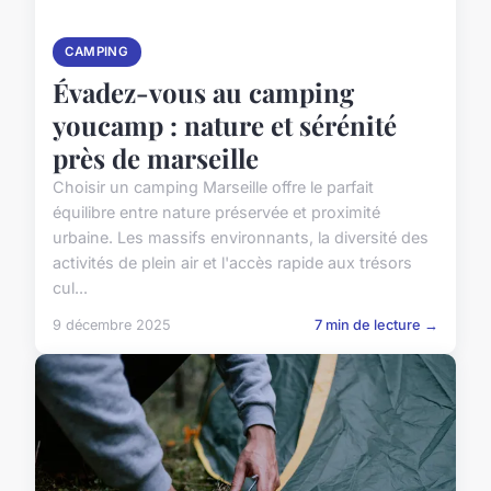
CAMPING
Évadez-vous au camping
youcamp : nature et sérénité
près de marseille
Choisir un camping Marseille offre le parfait
équilibre entre nature préservée et proximité
urbaine. Les massifs environnants, la diversité des
activités de plein air et l'accès rapide aux trésors
cul...
9 décembre 2025
7 min de lecture →