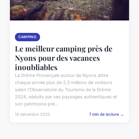
CAMPING
Le meilleur camping près de
Nyons pour des vacances
inoubliables
La Drôme Provençale autour de Nyons attire
chaque année plus de 2,3 millions de visiteurs
selon l'Observatoire du Tourisme de la Drôme
2024, séduits par ses paysages authentiques et
son patrimoine pré...
14 décembre 2025
7 min de lecture →